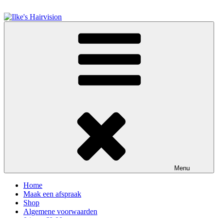
Spring
naar
de
Ilke's Hairvision
inhoud
Menu
Home
Maak een afspraak
Shop
Algemene voorwaarden