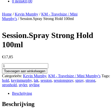
0 items
€0,00
Home
/
Kevin Murphy
/
KM - Travelsize / Mini
Murphy's
/ Session.Spray Strong Hold 100ml
Session.Spray Strong Hold
100ml
€
17,85
Session.Spray
Strong
Toevoegen aan winkelwagen
Hold
Categorieën:
Kevin Murphy
,
KM - Travelsize / Mini Murphy's
Tags:
100ml
hold
,
kevinmurphy
,
lak
,
session
,
sessionspray
,
spray
,
strong
,
aantal
stronhold
,
styler
,
styling
Beschrijving
Beschrijving