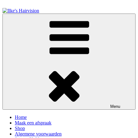
Spring
naar
de
Ilke's Hairvision
inhoud
Menu
Home
Maak een afspraak
Shop
Algemene voorwaarden