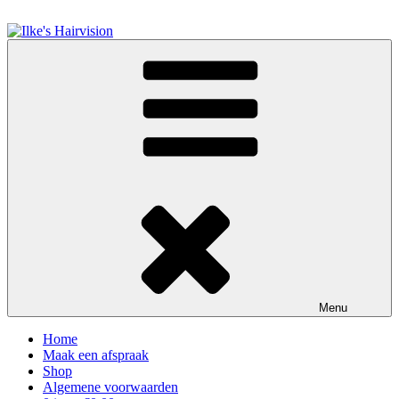
Spring
naar
de
Ilke's Hairvision
inhoud
Menu
Home
Maak een afspraak
Shop
Algemene voorwaarden