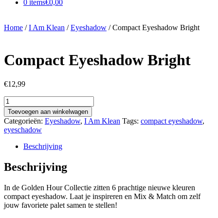
0 items
€0,00
Home
/
I Am Klean
/
Eyeshadow
/ Compact Eyeshadow Bright
Compact Eyeshadow Bright
€
12,99
Compact
Eyeshadow
Toevoegen aan winkelwagen
Bright
Categorieën:
Eyeshadow
,
I Am Klean
Tags:
compact eyeshadow
,
aantal
eyeschadow
Beschrijving
Beschrijving
In de Golden Hour Collectie zitten 6 prachtige nieuwe kleuren
compact eyeshadow. Laat je inspireren en Mix & Match om zelf
jouw favoriete palet samen te stellen!